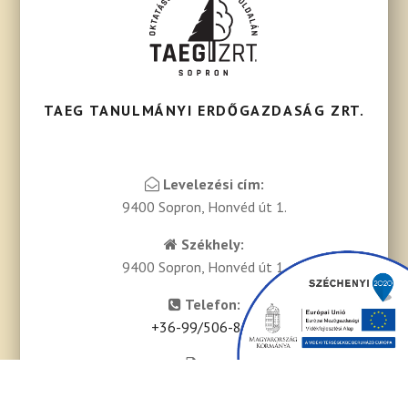
TAEG TANULMÁNYI ERDŐGAZDASÁG ZRT.
Levelezési cím:
9400 Sopron, Honvéd út 1.
Székhely:
9400 Sopron, Honvéd út 1.
Telefon:
+36-99/506-810
Fax:
+36-99/388-001