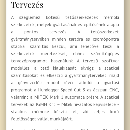
Tervezés
A szeglemez kötésű tetőszerkezetek mérnöki
szerkezetek, melyek gyártásának és építésének alapja
a pontos tervezés. A tetőszerkezet
gyártmánytervében minden tartóra és csomópontra
statikai számítás készül, ami lehetővé teszi a
szerkezetek méretezését, ehhez számítógépes
tervezőprogramot használunk. A tervező szoftver
modellezi a tető kialakítását, elvégzi a statikai
számításokat és elkészíti a gyártmányterveket, majd
a gépvezérlési modul révén átküldi a gyártási
programot a Hundegger Speed Cut 3-as ácsipari CNC,
valamint a MITEK Mark 1 automata présre. A statikai
terveket az IGMH Kft – Mitek hivatalos képviselete -
statikus mérnöke készíti el, aki teljes körű
felelősséget vállal munkájáért.