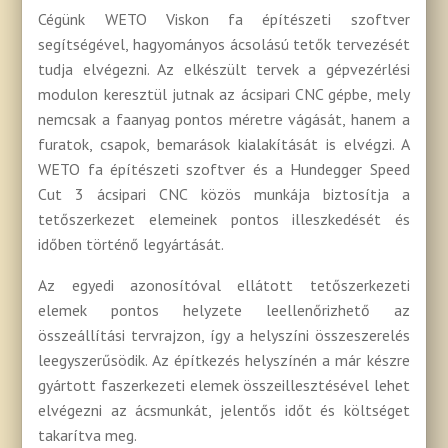
Cégünk WETO Viskon fa építészeti szoftver
segítségével, hagyományos ácsolású tetők tervezését
tudja elvégezni. Az elkészült tervek a gépvezérlési
modulon keresztül jutnak az ácsipari CNC gépbe, mely
nemcsak a faanyag pontos méretre vágását, hanem a
furatok, csapok, bemarások kialakítását is elvégzi. A
WETO fa építészeti szoftver és a Hundegger Speed
Cut 3 ácsipari CNC közös munkája biztosítja a
tetőszerkezet elemeinek pontos illeszkedését és
időben történő legyártását.
Az egyedi azonosítóval ellátott tetőszerkezeti
elemek pontos helyzete leellenőrizhető az
összeállítási tervrajzon, így a helyszíni összeszerelés
leegyszerűsödik. Az építkezés helyszínén a már készre
gyártott faszerkezeti elemek összeillesztésével lehet
elvégezni az ácsmunkát, jelentős időt és költséget
takarítva meg.