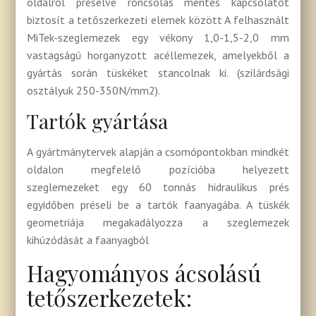
oldalról préselve roncsolás mentes kapcsolatot
biztosít a tetőszerkezeti elemek között A felhasznált
MiTek-szeglemezek egy vékony 1,0-1,5-2,0 mm
vastagságú horganyzott acéllemezek, amelyekből a
gyártás során tüskéket stancolnak ki. (szilárdsági
osztályuk 250-350N/mm2).
Tartók gyártása
A gyártmánytervek alapján a csomópontokban mindkét
oldalon megfelelő pozícióba helyezett
szeglemezeket egy 60 tonnás hidraulikus prés
egyidőben préseli be a tartók faanyagába. A tüskék
geometriája megakadályozza a szeglemezek
kihúzódását a faanyagból
Hagyományos ácsolású
tetőszerkezetek: