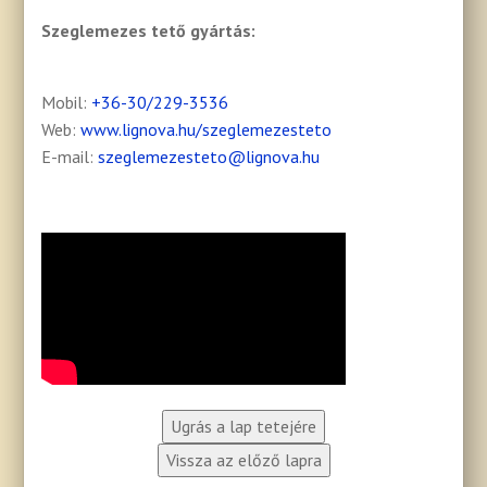
Szeglemezes tető gyártás:
Mobil:
+36-30/229-3536
Web:
www.lignova.hu/szeglemezesteto
E-mail:
szeglemezesteto@lignova.hu
Ugrás a lap tetejére
Vissza az előző lapra