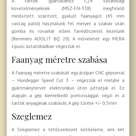
A tartók gyártásához C24 szilárdsági
követelményeknek (MSZ-EN-338) megfelelő
minősített szárított, gyalult faanyagot (45 mm
vastag palló) használunk fel melyet a szabás után
gomba és rovarkár elleni favédőszerrel kezelünk
(Remmers ADOLIT BQ 20). A műveletet egy MEBA
típusú áztatókádban végezzük el.
Faanyag méretre szabása
A faanyag méretre szabását egy ácsipari CNC gépsorral
– Hundegger Speed Cut 3 – végezzük el melybe a
gyártmánytervet elektronikus úton juttatjuk el. Ez
alapján a gép kiemelkedő pontossággal végzi el a
tartók anyagának szabását. A gép tűrése +/- 0,5mm
Szeglemez
A Szeglemez a tetőszerkezet kötőeleme, ami két