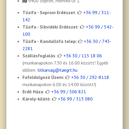
9400 Sopron, Honvéd út 1.
Tűzifa -
Soproni Erdészet
:
+36 99 / 311-
142
Tűzifa - Síkvidéki Erdészet
:
+36 99 / 542-
100
Tűzifa -
Kandallófa telep:
+36 30 / 743-
2281
Szállásfoglalás
:
+36 30 / 115 18 06
(munkanapokon 7.30 és 16.00 között! Egyéb
időben:
titkarsag@taegrt.hu
Fafeldolgozó Üzem:
+36 30 / 292-8118
munkanapokon 6.00 és 14.00 között!)
Erdő Háza
:
+36 99 / 506 821
Károly-kilátó
:
+36 99 / 313 080