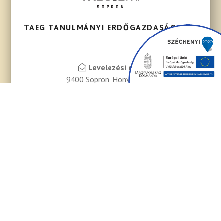
TAEG TANULMÁNYI ERDŐGAZDASÁG ZRT.
Levelezési cím:
9400 Sopron, Honvéd út 1.
Székhely:
9400 Sopron, Honvéd út 1.
Telefon:
+36-99/506-810
Fax:
+36-99/388-001
Email:
titkarsag@taegrt.hu