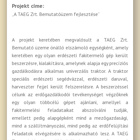
Projekt címe:
„A TAEG Zrt. Bemutatóüzem fejlesztése”
A projekt keretében megvalósult a TAEG Zrt.
Bemutató üzeme önálló elszámoló egységként, amely
keretében egy olyan erdészeti fakitermelő gép került
beszerzésre, kialakításra, amelynek alapja egy precíziós
gazdálkodásra alkalmas univerzális traktor. A traktor
speciális erdészeti segédvázzal, erdészeti daruval,
harveszter fejjel került felszerelésre. A beszerzéssel
célunk az erdőgazdálkodói tevékenységet végzőknek
egy olyan többcélú gépet ajánlani, amellyel a
fakitermelési feladataikat abszolválni tudják,
emellett pedig alapgépként mind a mezőgazdasági,
mind a szállítmányozási, mind pedig az erdőfelújítási
feladatok elvégzésére is alkalmazható lesz. A TAEG