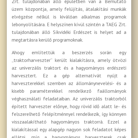
Zrt. tulajdonában álló épületben van a Bemutató
üzem központja, amely felújítás, átalakítási munkák
elvégzése nélkül is kiválóan alkalmas programok
lebonyolítására. E helyszínen kívül szintén a TAEG Zrt.
tulajdonában álló Síkvidéki Erdészet is helyet ad a
megtartásra kerülő programoknak.
Ahogy említettük a beszerzés során egy
„traktorharveszter” került kialakításra, amely ötvözi
az univerzális traktort és a hagyományos erdészeti
harvesztert. Ez a gép alternatívát nyújt a
harveszterekkel szemben az állománynevelési- és a
kisebb paraméterekkel rendelkező faállományok
véghasználati feladataiban. Az univerzális traktorból
épített harveszter előnye, hogy rövid idő alatt le- és
felszerelhető felépítménnyel rendelkezik, így könnyen
visszaalakítható hagyományos traktorrá. Ezzel a
kialakítással egy alapgép nagyon sok feladatot képes
ellátni, míg a hagyományos harveszterek csak