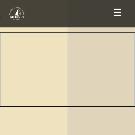
.
☰
.