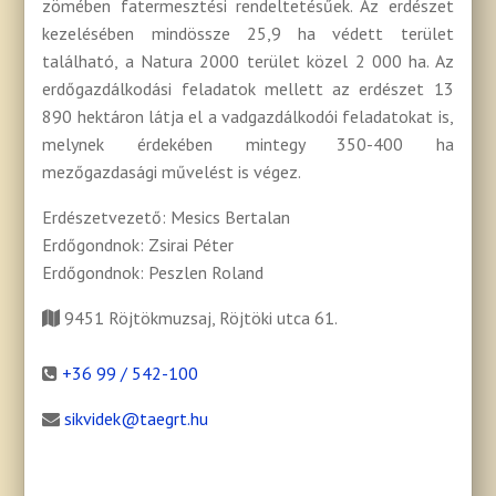
zömében fatermesztési rendeltetésűek. Az erdészet
kezelésében mindössze 25,9 ha védett terület
található, a Natura 2000 terület közel 2 000 ha. Az
erdőgazdálkodási feladatok mellett az erdészet 13
890 hektáron látja el a vadgazdálkodói feladatokat is,
melynek érdekében mintegy 350-400 ha
mezőgazdasági művelést is végez.
Erdészetvezető: Mesics Bertalan
Erdőgondnok: Zsirai Péter
Erdőgondnok: Peszlen Roland
9451 Röjtökmuzsaj, Röjtöki utca 61.
+36 99 / 542-100
sikvidek@taegrt.hu