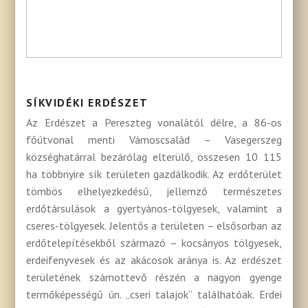
SÍKVIDÉKI ERDÉSZET
Az Erdészet a Pereszteg vonalától délre, a 86-os
főútvonal menti Vámoscsalád – Vasegerszeg
községhatárral bezárólag elterülő, összesen 10 115
ha többnyire sík területen gazdálkodik. Az erdőterület
tömbös elhelyezkedésű, jellemző természetes
erdőtársulások a gyertyános-tölgyesek, valamint a
cseres-tölgyesek. Jelentős a területen – elsősorban az
erdőtelepítésekből származó – kocsányos tölgyesek,
erdeifenyvesek és az akácosok aránya is. Az erdészet
területének számottevő részén a nagyon gyenge
termőképességű ún. „cseri talajok” találhatóak. Erdei