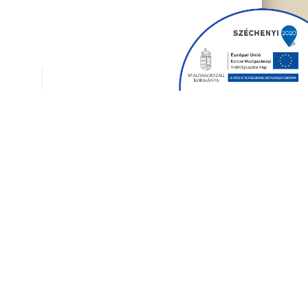
Impresszum
Kuratórium
Közzétételi kötelezettség
Adatvédelem
Szervezeti egységek
Süti beállítások