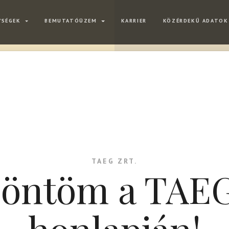
YSÉGEK
BEMUTATÓÜZEM
KARRIER
KÖZÉRDEKŰ ADATOK
TAEG ZRT.
öntöm a TAEG