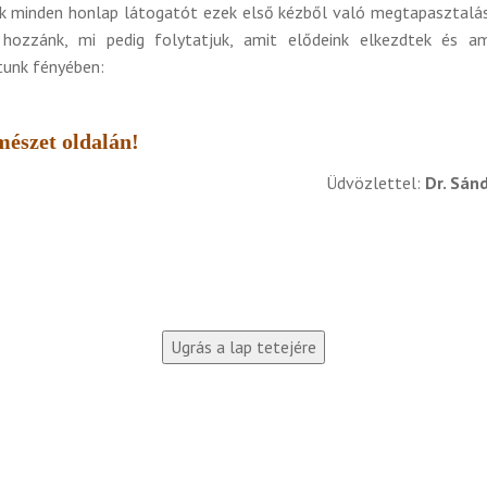
ok minden honlap látogatót ezek első kézből való megtapasztalásá
 hozzánk, mi pedig folytatjuk, amit elődeink elkezdtek és a
atunk fényében:
mészet oldalán!
Üdvözlettel:
Dr. Sán
Ugrás a lap tetejére