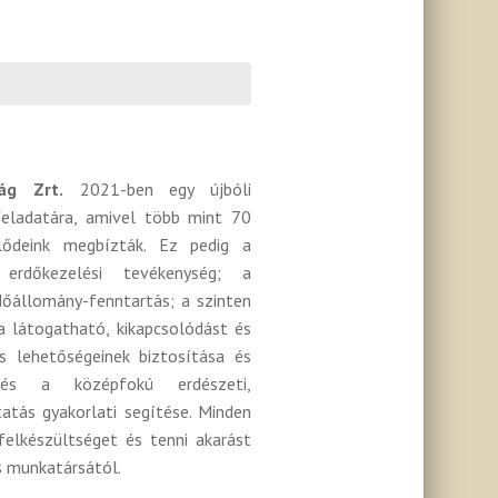
ág Zrt.
2021-ben egy újbóli
feladatára, amivel több mint 70
lődeink megbízták. Ez pedig a
erdőkezelési tevékenység; a
őállomány-fenntartás; a szinten
a látogatható, kikapcsolódást és
ás lehetőségeinek biztosítása és
és a középfokú erdészeti,
tatás gyakorlati segítése. Minden
elkészültséget és tenni akarást
s munkatársától.