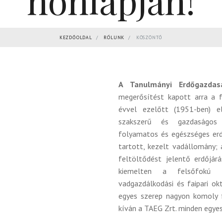
honlapján!
KEZDŐOLDAL
RÓLUNK
KÖSZÖNTŐ
A Tanulmányi Erdőgazdas
megerősítést kapott arra a 
évvel ezelőtt (1951-ben) e
szakszerű és gazdaságos 
folyamatos és egészséges erd
tartott, kezelt vadállomány; 
feltöltődést jelentő erdőjár
kiemelten a felsőfokú 
vadgazdálkodási és faipari ok
egyes szerep nagyon komoly f
kíván a TAEG Zrt. minden egye