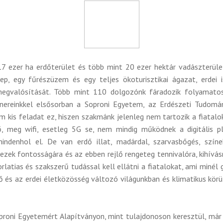
17 ezer ha erdőterület és több mint 20 ezer hektár vadászterület
p, egy fűrészüzem és egy teljes ökoturisztikai ágazat, erdei 
 megvalósítását. Több mint 110 dolgozónk fáradozik folyamatos
tnereinkkel elsősorban a Soproni Egyetem, az Erdészeti Tudom
m kis feladat ez, hiszen szakmánk jelenleg nem tartozik a fiatal
ő, meg wifi, esetleg 5G se, nem mindig működnek a digitális 
mindenhol el. De van erdő illat, madárdal, szarvasbőgés, színe
ezek fontosságára és az ebben rejlő rengeteg tennivalóra, kihívás
latias és szakszerű tudással kell ellátni a fiatalokat, ami minél
rdő és az erdei életközösség változó világunkban és klimatikus k
roni Egyetemért Alapítványon, mint tulajdonoson keresztül, már 