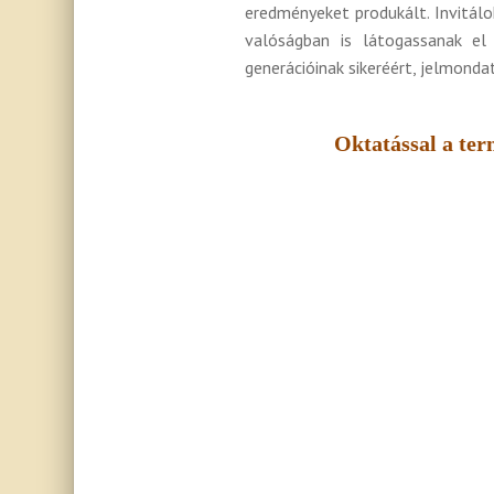
eredményeket produkált. Invitál
valóságban is látogassanak el
generációinak sikeréért, jelmond
Oktatással a ter