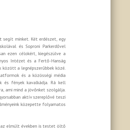
 segít minket. Két erdészet, egy
iskolával és Soproni Parkerdővel
an ezen célokért, kiegészülve a
ányos Intézet és a Fertő-Hanság
ok között a legnépszerűbbek közé.
platformok és a közösségi média
k és fények kavalkádja. Rá kell
ra, ami mind a jövőnket szolgálja.
 gyorsabban aktív szereplővé teszi
örülményeink közepette folyamatos
az elmúlt években is testet öltő