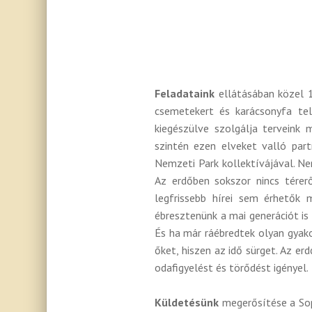
Feladataink
ellátásában közel 
csemetekert és karácsonyfa tele
kiegészülve szolgálja terveink
szintén ezen elveket valló par
Nemzeti Park kollektívájával. Ne
Az erdőben sokszor nincs térer
legfrissebb hírei sem érhetők 
ébresztenünk a mai generációt is 
És ha már ráébredtek olyan gyakor
őket, hiszen az idő sürget. Az e
odafigyelést és törődést igényel.
Küldetésünk
megerősítése a Sop