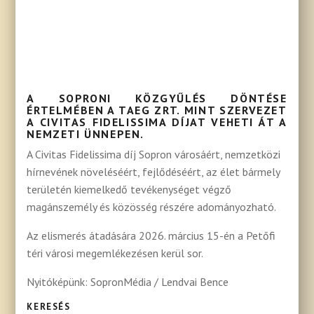
A SOPRONI KÖZGYŰLÉS DÖNTÉSE
ÉRTELMÉBEN A TAEG ZRT. MINT SZERVEZET
A CIVITAS FIDELISSIMA DÍJAT VEHETI ÁT A
NEMZETI ÜNNEPEN.
A Civitas Fidelissima díj Sopron városáért, nemzetközi
hírnevének növeléséért, fejlődéséért, az élet bármely
területén kiemelkedő tevékenységet végző
magánszemély és közösség részére adományozható.
Az elismerés átadására 2026. március 15-én a Petőfi
téri városi megemlékezésen kerül sor.
Nyitóképünk: SopronMédia / Lendvai Bence
KERESÉS