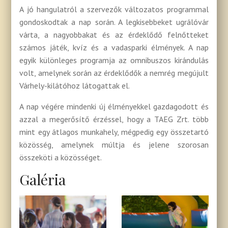
A jó hangulatról a szervezők változatos programmal
gondoskodtak a nap során. A legkisebbeket ugrálóvár
várta, a nagyobbakat és az érdeklődő felnőtteket
számos játék, kvíz és a vadasparki élmények. A nap
egyik különleges programja az omnibuszos kirándulás
volt, amelynek során az érdeklődők a nemrég megújult
Várhely-kilátóhoz látogattak el.
A nap végére mindenki új élményekkel gazdagodott és
azzal a megerősítő érzéssel, hogy a TAEG Zrt. több
mint egy átlagos munkahely, mégpedig egy összetartó
közösség, amelynek múltja és jelene szorosan
összeköti a közösséget.
Galéria