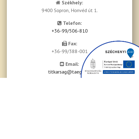
Székhely:
9400 Sopron, Honvéd út 1.
Telefon:
+36-99/506-810
Fax:
+36-99/388-001
Email:
titkarsag@taegrt.hu