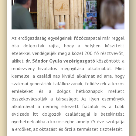
Az erdőgazdaság egységeinek főzőcsapatai már reggel
óta dolgoztak rajta, hogy a helyben készített
ételekkel vendégeljék meg a közel 200 fő résztvevőt,
akiket
dr. Sándor Gyula vezérigazgató
köszöntött a
rendezvény hivatalos megnyitása alkalmából. Mint
kiemelte, a családi nap kiváló alkalmat ad arra, hogy
szakmai generációk találkozzanak, felidézzék a közös
emlékeket és a dolgos hétköznapok mellett
összekovácsolják a társaságot. Az ilyen események
alkalmával a nemrég érkezett fiatalok és a több
évtizede itt dolgozók családtagjai is betekintést
nyerhetnek abba a közösségbe, amely 75 éve szolgálja
a erdőket, az oktatást és őrzi a természet tiszteletét.