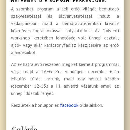
HÉTVÉGÉN IS A SOPRONI PARKERDŐBE.
A szombati program a téli erdő világát bemutató
szakvezetéssel és látványetetéssel indult a
vadasparkban, majd a bemutatóteremben kreatív
kézműves-foglalkozással folytatódott. Az “adventi
workshop” keretében lehetőség volt ünnepi asztal-,
ajtó- vagy akár karácsonyfadísz készítésére az erdő
ajándékaiból.
Az év hátralévő részében még két kiemelt programmal
várja majd a TAEG Zrt. vendégeit: december 6-án
Mikulás túrát tartunk, majd egy héttel később
(december 12-13.) a III. adventi vásárunk emeli az
ünnepi időszak fényét.
Részletek a honlapon és
facebook
oldalainkon.
Galéria