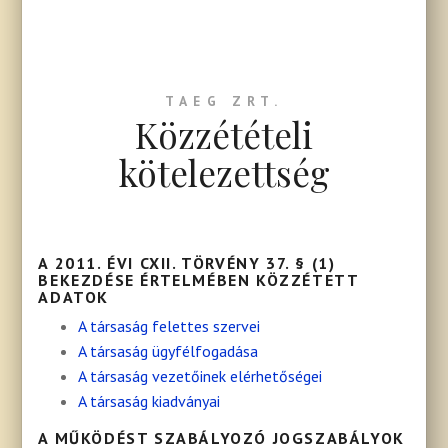
TAEG ZRT.
Közzétételi
kötelezettség
A 2011. ÉVI CXII. TÖRVÉNY 37. § (1)
BEKEZDÉSE ÉRTELMÉBEN KÖZZÉTETT
ADATOK
A társaság felettes szervei
A társaság ügyfélfogadása
A társaság vezetőinek elérhetőségei
A társaság kiadványai
A MŰKÖDÉST SZABÁLYOZÓ JOGSZABÁLYOK