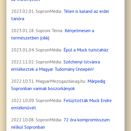
2023.02.01. SopronMédia:
Télen is kaland az erdei
tanóra
2023.01.18. Soproni Téma:
Kényelmesen a
természetben (cikk)
2023.01.04. SopronMédia:
Épül a Muck turistaház
2022.11.02. SopronMédia:
Széchenyi Istvánra
emlékeztek a Magyar Tudomány Ünnepén!
2022.10.31. MagyarMezogazdasag.hu:
Márpedig
Sopronban vannak boszorkányok
2022.10.09. SopronMédia:
Felújították Muck Endre
emlékművét
2022.10.08. SopronMédia:
72 óra kompromisszum
nélkül Sopronban