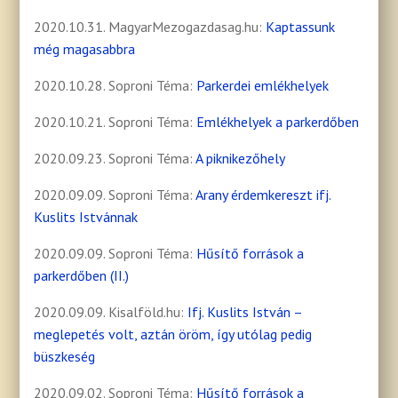
2020.10.31. MagyarMezogazdasag.hu:
Kaptassunk
még magasabbra
2020.10.28. Soproni Téma:
Parkerdei emlékhelyek
2020.10.21. Soproni Téma:
Emlékhelyek a parkerdőben
2020.09.23. Soproni Téma:
A piknikezőhely
2020.09.09. Soproni Téma:
Arany érdemkereszt ifj.
Kuslits Istvánnak
2020.09.09. Soproni Téma:
Hűsítő források a
parkerdőben (II.)
2020.09.09. Kisalföld.hu:
Ifj. Kuslits István –
meglepetés volt, aztán öröm, így utólag pedig
büszkeség
2020.09.02. Soproni Téma:
Hűsítő források a