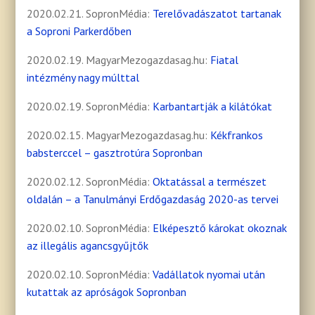
2020.02.21. SopronMédia:
Terelővadászatot tartanak
a Soproni Parkerdőben
2020.02.19. MagyarMezogazdasag.hu:
Fiatal
intézmény nagy múlttal
2020.02.19. SopronMédia:
Karbantartják a kilátókat
2020.02.15. MagyarMezogazdasag.hu:
Kékfrankos
babsterccel – gasztrotúra Sopronban
2020.02.12. SopronMédia:
Oktatással a természet
oldalán – a Tanulmányi Erdőgazdaság 2020-as tervei
2020.02.10. SopronMédia:
Elképesztő károkat okoznak
az illegális agancsgyűjtők
2020.02.10. SopronMédia:
Vadállatok nyomai után
kutattak az apróságok Sopronban