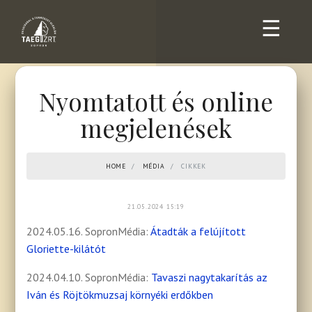
☰
Nyomtatott és online
megjelenések
HOME
MÉDIA
CIKKEK
21.05.2024 15:19
2024.05.16. SopronMédia:
Átadták a felújított
Gloriette-kilátót
2024.04.10. SopronMédia:
Tavaszi nagytakarítás az
Iván és Röjtökmuzsaj környéki erdőkben