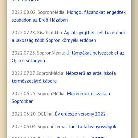
2022.08.02. SopronMédia:
Mongol fácánokat engedtek
szabadon az Erdő Házában
2022.07.28. Kisalfold.hu:
Ágfát gyűjthet téli tüzelőnek
a lakosság több Sopron környéki erdőben
2022.07.25. SopronMédia:
Új lámpákat helyeztek el az
Ojtozi sétányon
2022.07.07. SopronMédia:
Népszerű az erdei iskola
természetjáró tábora
2022.06.25. SopronMédia:
Múzeumok éjszakája
Sopronban
2022.05.20. OEE.hu:
Év erdésze verseny 2022
2022.05.04. Soproni Téma:
Turista látványosságok