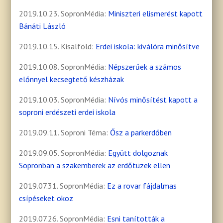
2019.10.23. SopronMédia:
Miniszteri elismerést kapott
Bánáti László
2019.10.15. Kisalföld:
Erdei iskola: kiválóra minősítve
2019.10.08. SopronMédia:
Népszerűek a számos
előnnyel kecsegtető készházak
2019.10.03. SopronMédia:
Nívós minősítést kapott a
soproni erdészeti erdei iskola
2019.09.11. Soproni Téma:
Ősz a parkerdőben
2019.09.05. SopronMédia:
Együtt dolgoznak
Sopronban a szakemberek az erdőtüzek ellen
2019.07.31. SopronMédia:
Ez a rovar fájdalmas
csípéseket okoz
2019.07.26. SopronMédia:
Esni tanították a