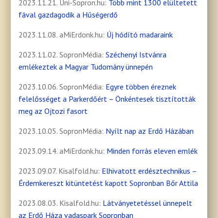
2023.11.21. Uni-Sopron.hu:
Több mint 1300 elültetett
fával gazdagodik a Hűségerdő
2023.11.08. aMiErdonk.hu:
Új hódító madaraink
2023.11.02. SopronMédia:
Széchenyi Istvánra
emlékeztek a Magyar Tudomány ünnepén
2023.10.06. SopronMédia:
Egyre többen éreznek
felelősséget a Parkerdőért – Önkéntesek tisztították
meg az Ojtozi fasort
2023.10.05. SopronMédia:
Nyílt nap az Erdő Házában
2023.09.14. aMiErdonk.hu:
Minden forrás eleven emlék
2023.09.07. Kisalfold.hu:
Elhivatott erdésztechnikus –
Érdemkereszt kitüntetést kapott Sopronban Bőr Attila
2023.08.03. Kisalfold.hu:
Látványetetéssel ünnepelt
az Erdő Háza vadaspark Sopronban