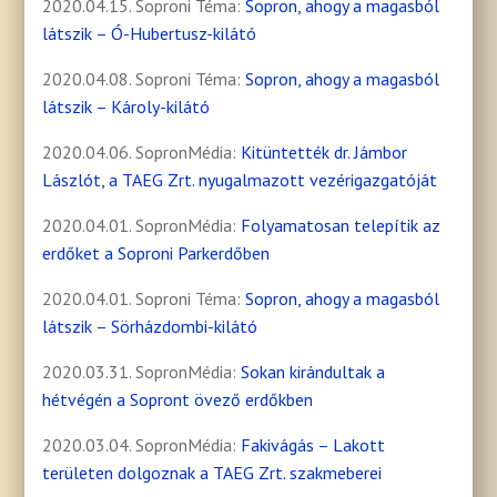
2020.04.15. Soproni Téma:
Sopron, ahogy a magasból
látszik – Ó-Hubertusz-kilátó
2020.04.08. Soproni Téma:
Sopron, ahogy a magasból
látszik – Károly-kilátó
2020.04.06. SopronMédia:
Kitüntették dr. Jámbor
Lászlót, a TAEG Zrt. nyugalmazott vezérigazgatóját
2020.04.01. SopronMédia:
Folyamatosan telepítik az
erdőket a Soproni Parkerdőben
2020.04.01. Soproni Téma:
Sopron, ahogy a magasból
látszik – Sörházdombi-kilátó
2020.03.31. SopronMédia:
Sokan kirándultak a
hétvégén a Sopront övező erdőkben
2020.03.04. SopronMédia:
Fakivágás – Lakott
területen dolgoznak a TAEG Zrt. szakmeberei