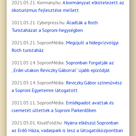
2021.05.21. Kormany.hu:
A kormányzat elkötelezett az
ökoturizmus fejlesztése mellett
2021.05.21. Cyberpress.hu:
Átadták a Roth
Turistaházat a Soproni-hegységben
2021.05.21. SopronMédia:
Megújult a hidegvízvölgyi
Roth turistaház
2021.05.14. SopronMédia:
Sopronban forgatják az
„Erdei utakon Reviczky Gáborral” újabb epizódját
2021.05.14. SopronMédia:
Reviczky Gábor színművész
a Soproni Egyetemre látogatott
2021.05.11. SopronMédia:
Emlékpadot avattak és
csemetét ültettek a Soproni Parkerdőben
2021.05.01. Kisalfold.hu:
Nyárra elkészül Sopronban
az Erdő Háza, vadaspark is lesz a látogatóközpontban