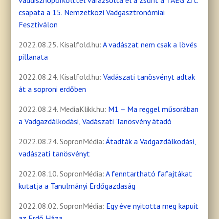
vaddisznópörkölttel varázsolta el a zsűrit a TAEG Zrt.
csapata a 15. Nemzetközi Vadgasztronómiai
Fesztiválon
2022.08.25. Kisalfold.hu:
A vadászat nem csak a lövés
pillanata
2022.08.24. Kisalfold.hu:
Vadászati tanösvényt adtak
át a soproni erdőben
2022.08.24. MediaKlikk.hu:
M1 – Ma reggel műsorában
a Vadgazdálkodási, Vadászati Tanösvény átadó
2022.08.24. SopronMédia:
Átadták a Vadgazdálkodási,
vadászati tanösvényt
2022.08.10. SopronMédia:
A fenntartható fafajtákat
kutatja a Tanulmányi Erdőgazdaság
2022.08.02. SopronMédia:
Egy éve nyitotta meg kapuit
az Erdő Háza