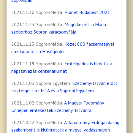
Sopronban!
2021.11.30. SopronMédia:
Planet Budapest 2021
2021.11.23. SopronMédia:
Megérkezett a Mária-
szoborhoz Sopron karácsonyfája!
2021.11.23. SopronMédia:
Közel 800 facsemetével
gazdagodott a Hűségerdő
2021.11.18. SopronMédia:
Emlékpadok is hirdetik a
népszavazás centenáriumát
2021.11.03. Soproni Egyetem:
Széchenyi István előtt
tisztelgett az MTA és a Soproni Egyetem
2021.11.02. SopronMédia:
A Magyar Tudomány
Ünnepén emlékeztek Széchenyi Istvánra
2021.10.22. SopronMédia:
A Tanulmányi Erdőgazdaság
szakemberit is kitüntették a megyei vadásznapon