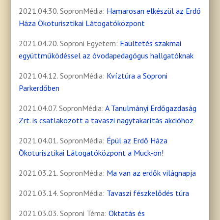
2021.04.30. SopronMédia:
Hamarosan elkészül az Erdő
Háza Ökoturisztikai Látogatóközpont
2021.04.20. Soproni Egyetem:
Faültetés szakmai
együttműködéssel az óvodapedagógus hallgatóknak
2021.04.12. SopronMédia:
Kvíztúra a Soproni
Parkerdőben
2021.04.07. SopronMédia:
A Tanulmányi Erdőgazdaság
Zrt. is csatlakozott a tavaszi nagytakarítás akcióhoz
2021.04.01. SopronMédia:
Épül az Erdő Háza
Ökoturisztikai Látogatóközpont a Muck-on!
2021.03.21. SopronMédia:
Ma van az erdők világnapja
2021.03.14. SopronMédia:
Tavaszi fészkelődés túra
2021.03.03. Soproni Téma:
Oktatás és