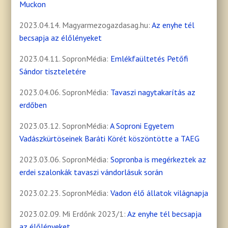
Muckon
2023.04.14. Magyarmezogazdasag.hu:
Az enyhe tél
becsapja az élőlényeket
2023.04.11. SopronMédia:
Emlékfaültetés Petőfi
Sándor tiszteletére
2023.04.06. SopronMédia:
Tavaszi nagytakarítás az
erdőben
2023.03.12. SopronMédia:
A Soproni Egyetem
Vadászkürtöseinek Baráti Körét köszöntötte a TAEG
2023.03.06. SopronMédia:
Sopronba is megérkeztek az
erdei szalonkák tavaszi vándorlásuk során
2023.02.23. SopronMédia:
Vadon élő állatok világnapja
2023.02.09. Mi Erdőnk 2023/1:
Az enyhe tél becsapja
az élőlényeket