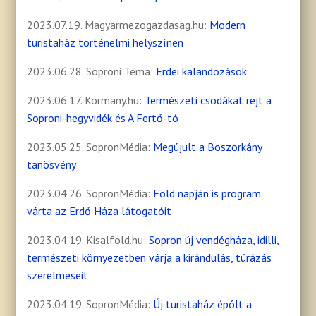
2023.07.19. Magyarmezogazdasag.hu:
Modern
turistaház történelmi helyszínen
2023.06.28. Soproni Téma:
Erdei kalandozások
2023.06.17. Kormany.hu:
Természeti csodákat rejt a
Soproni-hegyvidék és A Fertő-tó
2023.05.25. SopronMédia:
Megújult a Boszorkány
tanösvény
2023.04.26. SopronMédia:
Föld napján is program
várta az Erdő Háza látogatóit
2023.04.19. Kisalföld.hu:
Sopron új vendégháza, idilli,
természeti környezetben várja a kirándulás, túrázás
szerelmeseit
2023.04.19. SopronMédia:
Új turistaház épólt a