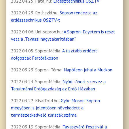
2022.04.25. Fataj.hu:
Erdésztechnikus OSZTV
2022.04.23. Rothszki.hu:
Sopron rendezte az
erdésztechnikus OSZTV-t
2022.04.06. Uni-sopron.hu:
A Soproni Egyetem is részt
vett a „Tavaszi nagytakarításban”
2022.04.05. SopronMédia:
A tisztább erdőért
dolgoztak Fertőrákoson
2022.03.23. Soproni Téma:
Napóleon juhai a Muckon
2022.03.23. SopronMédia:
Nyári tábort szervez a
Tanulmányi Erdőgazdaság az Erdő Házában
2022.03.22. Kisalfold.hu:
Győr-Moson-Sopron
megyében is jelentősen növekedett a
természetkedvelő turisták száma
2022.03.19. SopronMédia:
Tavaszváró fesztivál a