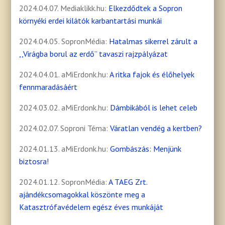
2024.04.07. Mediaklikk.hu:
Elkezdődtek a Sopron
környéki erdei kilátók karbantartási munkái
2024.04.05. SopronMédia:
Hatalmas sikerrel zárult a
,,Virágba borul az erdő” tavaszi rajzpályázat
2024.04.01. aMiErdonk.hu:
A ritka fajok és élőhelyek
fennmaradásáért
2024.03.02. aMiErdonk.hu:
Dámbikából is lehet celeb
2024.02.07. Soproni Téma:
Váratlan vendég a kertben?
2024.01.13. aMiErdonk.hu:
Gombászás: Menjünk
biztosra!
2024.01.12. SopronMédia:
A TAEG Zrt.
ajándékcsomagokkal köszönte meg a
Katasztrófavédelem egész éves munkáját