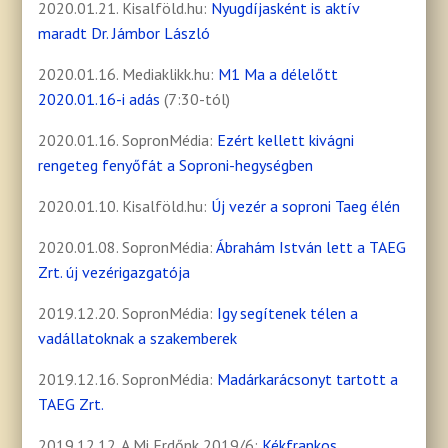
2020.01.21. Kisalföld.hu:
Nyugdíjasként is aktív
maradt Dr. Jámbor László
2020.01.16. Mediaklikk.hu:
M1 Ma a délelőtt
2020.01.16-i adás
(7:30-tól)
2020.01.16. SopronMédia:
Ezért kellett kivágni
rengeteg fenyőfát a Soproni-hegységben
2020.01.10. Kisalföld.hu:
Új vezér a soproni Taeg élén
2020.01.08. SopronMédia:
Ábrahám István lett a TAEG
Zrt. új vezérigazgatója
2019.12.20. SopronMédia:
Igy segítenek télen a
vadállatoknak a szakemberek
2019.12.16. SopronMédia:
Madárkarácsonyt tartott a
TAEG Zrt.
2019.12.12. A Mi Erdőnk 2019/6:
Kékfrankos