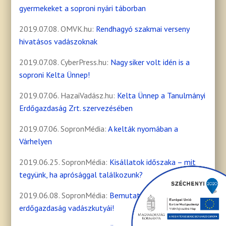
gyermekeket a soproni nyári táborban
2019.07.08. OMVK.hu:
Rendhagyó szakmai verseny
hivatásos vadászoknak
2019.07.08. CyberPress.hu:
Nagy siker volt idén is a
soproni Kelta Ünnep!
2019.07.06. HazaiVadász.hu:
Kelta Ünnep a Tanulmányi
Erdőgazdaság Zrt. szervezésében
2019.07.06. SopronMédia:
A kelták nyomában a
Várhelyen
2019.06.25. SopronMédia:
Kisállatok időszaka – mit
tegyünk, ha aprósággal találkozunk?
2019.06.08. SopronMédia:
Bemutatkoztak az
erdőgazdaság vadászkutyái!