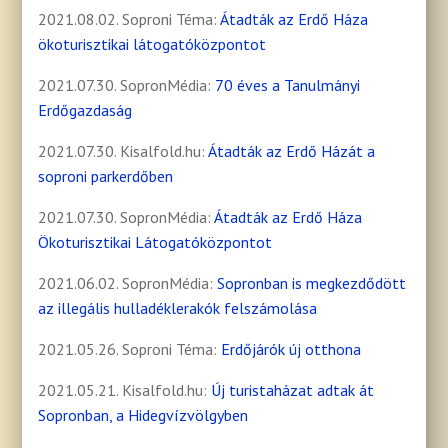
2021.08.02. Soproni Téma:
Átadták az Erdő Háza
ökoturisztikai látogatóközpontot
2021.07.30. SopronMédia:
70 éves a Tanulmányi
Erdőgazdaság
2021.07.30. Kisalfold.hu:
Átadták az Erdő Házát a
soproni parkerdőben
2021.07.30. SopronMédia:
Átadták az Erdő Háza
Ökoturisztikai Látogatóközpontot
2021.06.02. SopronMédia:
Sopronban is megkezdődött
az illegális hulladéklerakók felszámolása
2021.05.26. Soproni Téma:
Erdőjárók új otthona
2021.05.21. Kisalfold.hu:
Új turistaházat adtak át
Sopronban, a Hidegvízvölgyben