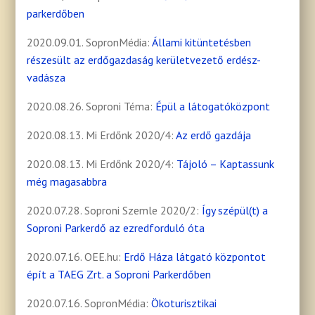
parkerdőben
2020.09.01. SopronMédia:
Állami kitüntetésben
részesült az erdőgazdaság kerületvezető erdész-
vadásza
2020.08.26. Soproni Téma:
Épül a látogatóközpont
2020.08.13. Mi Erdőnk 2020/4:
Az erdő gazdája
2020.08.13. Mi Erdőnk 2020/4:
Tájoló – Kaptassunk
még magasabbra
2020.07.28. Soproni Szemle 2020/2:
Így szépül(t) a
Soproni Parkerdő az ezredforduló óta
2020.07.16. OEE.hu:
Erdő Háza látgató központot
épít a TAEG Zrt. a Soproni Parkerdőben
2020.07.16. SopronMédia:
Ökoturisztikai