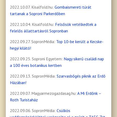
2022.10.07. Kisalfold.hu:
Gombaismereti túrát
tartanak a Soproni Parkerdőben
2022.10.04. Kisalfold.hu:
Felsősök vetélkedtek a
felelős állattartásról Sopronban
2022.09.27. SopronMédia:
Top 10-be került a Kecske-
hegyi kilátó!
2022.09.25. Soproni Egyetem:
Nagy sikerű családi nap
a 100 éves botanikus kertben
2022.09.13. SopronMédia:
Szarvasbőgés piknik az Erdő
Házában!
2022.09.07. Magyarmezogazdasag.hu:
A Mi Erdőnk –
Roth Turistaház
2022.09.06. SopronMédia:
Csülkös