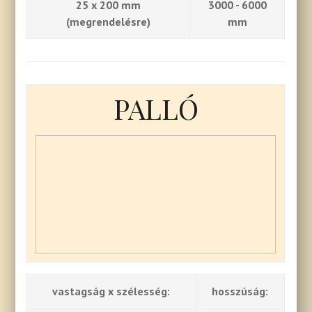
25 x 200 mm
3000 - 6000
(megrendelésre)
mm
PALLÓ
vastagság x szélesség:
hosszúság: