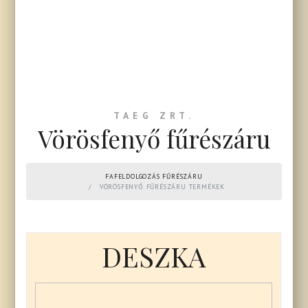
TAEG ZRT.
Vörösfenyő fűrészáru
FAFELDOLGOZÁS FŰRÉSZÁRU
VÖRÖSFENYŐ FŰRÉSZÁRU TERMÉKEK
DESZKA