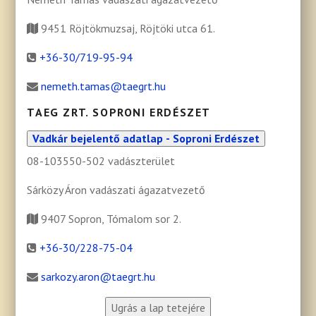
9451 Röjtökmuzsaj, Röjtöki utca 61.
+36-30/719-95-94
nemeth.tamas@taegrt.hu
TAEG ZRT. SOPRONI ERDÉSZET
Vadkár bejelentő adatlap - Soproni Erdészet
08-103550-502 vadászterület
Sárközy Áron vadászati ágazatvezető
9407 Sopron, Tómalom sor 2.
+36-30/228-75-04
sarkozy.aron@taegrt.hu
Ugrás a lap tetejére