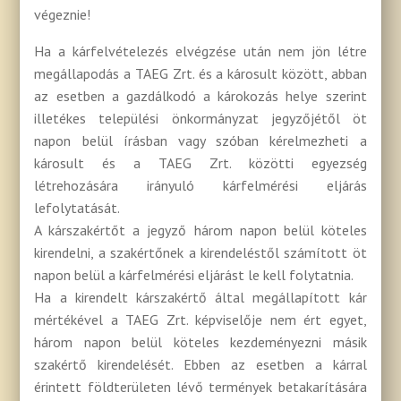
végeznie!
Ha a kárfelvételezés elvégzése után nem jön létre
megállapodás a TAEG Zrt. és a károsult között, abban
az esetben a gazdálkodó a károkozás helye szerint
illetékes települési önkormányzat jegyzőjétől öt
napon belül írásban vagy szóban kérelmezheti a
károsult és a TAEG Zrt. közötti egyezség
létrehozására irányuló kárfelmérési eljárás
lefolytatását.
A kárszakértőt a jegyző három napon belül köteles
kirendelni, a szakértőnek a kirendeléstől számított öt
napon belül a kárfelmérési eljárást le kell folytatnia.
Ha a kirendelt kárszakértő által megállapított kár
mértékével a TAEG Zrt. képviselője nem ért egyet,
három napon belül köteles kezdeményezni másik
szakértő kirendelését. Ebben az esetben a kárral
érintett földterületen lévő termények betakarítására