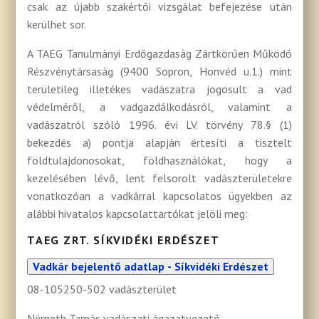
csak az újabb szakértői vizsgálat befejezése után
kerülhet sor.
A TAEG Tanulmányi Erdőgazdaság Zártkörűen Működő
Részvénytársaság (9400 Sopron, Honvéd u.1.) mint
területileg illetékes vadászatra jogosult a vad
védelméről, a vadgazdálkodásról, valamint a
vadászatról szóló 1996. évi LV. törvény 78.§ (1)
bekezdés a) pontja alapján értesíti a tisztelt
földtulajdonosokat, földhasználókat, hogy a
kezelésében lévő, lent felsorolt vadászterületekre
vonatkozóan a vadkárral kapcsolatos ügyekben az
alábbi hivatalos kapcsolattartókat jelöli meg:
TAEG ZRT. SÍKVIDÉKI ERDÉSZET
Vadkár bejelentő adatlap - Síkvidéki Erdészet
08-105250-502 vadászterület
Németh Tamás vadászati ágazatvezető