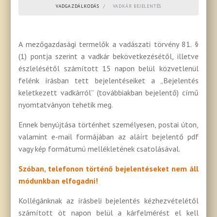
VADGAZDÁLKODÁS
VADKÁR BEJELENTÉS
A mezőgazdasági termelők a vadászati törvény 81. §
(1) pontja szerint a vadkár bekövetkezésétől, illetve
észlelésétől számított 15 napon belül közvetlenül
felénk írásban tett bejelentéseiket a „Bejelentés
keletkezett vadkárról” (továbbiakban bejelentő) című
nyomtatványon tehetik meg.
Ennek benyújtása történhet személyesen, postai úton,
valamint e-mail formájában az aláírt bejelentő pdf
vagy kép formátumú mellékletének csatolásával.
Szóban, telefonon történő bejelentéseket nem áll
módunkban elfogadni!
Kollégánknak az írásbeli bejelentés kézhezvételétől
számított öt napon belül a kárfelmérést el kell