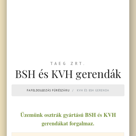
TAEG ZRT.
BSH és KVH gerendák
FAFELDOLGOZÁS FŰRÉSZÁRU
KVH ÉS BSH GERENDA
Üzemünk osztrák gyártású BSH és KVH
gerendákat forgalmaz.