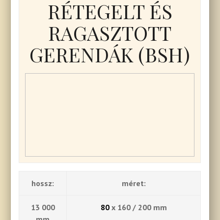
RÉTEGELT ÉS
RAGASZTOTT
GERENDÁK (BSH)
hossz:
méret:
13 000
80
x 160 / 200 mm
mm