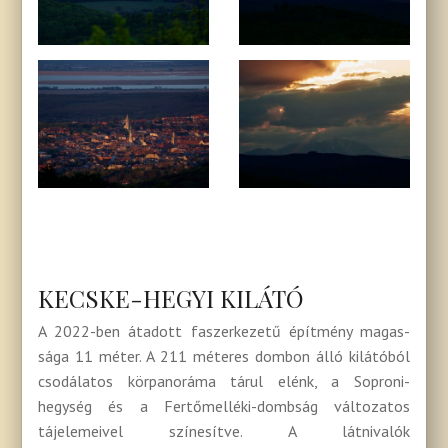
KECSKE-HEGYI KILÁTÓ
A 2022-ben átadott faszerkezetű építmény magas­
sága 11 méter. A 211 méteres dombon álló kilátó­ból
csodálatos körpanoráma tárul elénk, a Soproni-
hegység és a Fertőmelléki-­dombság változatos
tájelemeivel színesítve. A látnivalók