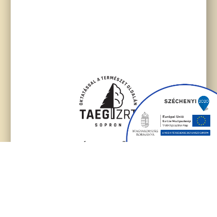
TAEG TANULMÁNYI ERDŐGAZDASÁG ZRT.
Levelezési cím:
9400 Sopron, Honvéd út 1.
Székhely: