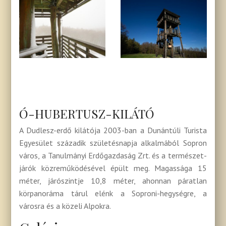
Ó-HUBERTUSZ-KILÁTÓ
A Dudlesz-erdő kilátója 2003-ban a Dunántúli Turista
Egyesület századik születésnapja alkalmából Sopron
város, a Tanulmányi Erdő­gazdaság Zrt. és a természet­
járók közreműködésével épült meg. Magassága 15
méter, járószintje 10,8 méter, ahonnan páratlan
körpanoráma tárul elénk a Soproni-­hegységre, a
városra és a közeli Alpokra.