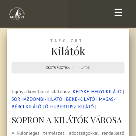
☰
TAEG ZRT.
Kilátók
ÖKOTURISZTIKA
KILÁTÓK
Ugrás a következő kilátóhoz:
KECSKE-HEGYI KILÁTÓ
|
SÖRHÁZDOMBI-KILÁTÓ
|
BÉKE-KILÁTÓ
|
MAGAS-
BÉRCI KILÁTÓ
|
Ó-HUBERTUSZ-KILÁTÓ
|
SOPRON A KILÁTÓK VÁROSA
A különleges természeti adottságokkal rendelkező