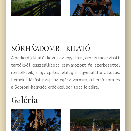
SÖRHÁZDOMBI-KILÁTÓ
A parkerdő kilátói közül az egyetlen, amely ragasz­tott
tartókból összeállított csavarozott fa szerkezettel
rendelkezik, s így építé­szeti­leg is egyedülálló alkotás.
Remek kilátást nyújt az egész városra, a Fertő tóra és
a Soproni-hegység erdőkkel borított lejtőire.
Galéria