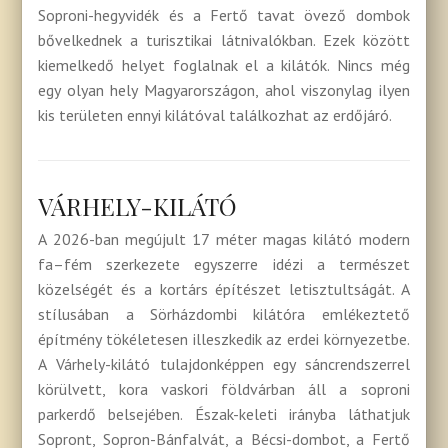
Soproni-hegyvidék és a Fertő tavat övező dombok
bővelkednek a turisztikai látnivalókban. Ezek között
kiemelkedő helyet foglalnak el a kilátók. Nincs még
egy olyan hely Magyarországon, ahol viszonylag ilyen
kis területen ennyi kilátóval találkozhat az erdőjáró.
VÁRHELY-KILÁTÓ
A 2026-ban megújult 17 méter magas kilátó modern
fa–fém szerkezete egyszerre idézi a természet
közelségét és a kortárs építészet letisztultságát. A
stílusában a Sörházdombi kilátóra emlékeztető
építmény tökéletesen illeszkedik az erdei környezetbe.
A Várhely-kilátó tulajdonképpen egy sáncrendszerrel
körülvett, kora vaskori földvárban áll a soproni
parkerdő belsejében. Észak-keleti irányba láthatjuk
Sopront, Sopron-Bánfalvát, a Bécsi-dombot, a Fertő