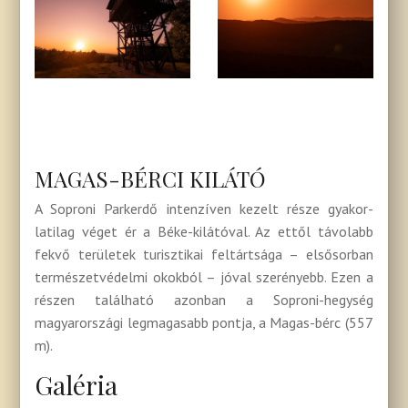
MAGAS-BÉRCI KILÁTÓ
A Soproni Parkerdő intenzíven kezelt része gyakor­
latilag véget ér a Béke-kilátóval. Az ettől távolabb
fekvő területek turisztikai feltártsága – elsősorban
természetvédelmi okokból – jóval szerényebb. Ezen a
részen található azonban a Soproni-hegység
magyarországi legmagasabb pontja, a Magas-bérc (557
m).
Galéria