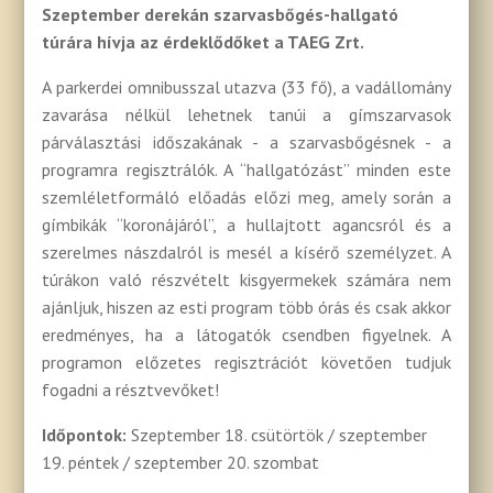
Szeptember derekán szarvasbőgés-hallgató
túrára hívja az érdeklődőket a TAEG Zrt.
A parkerdei omnibusszal utazva (33 fő), a vadállomány
zavarása nélkül lehetnek tanúi a gímszarvasok
párválasztási időszakának - a szarvasbőgésnek - a
programra regisztrálók. A “hallgatózást” minden este
szemléletformáló előadás előzi meg, amely során a
gímbikák “koronájáról”, a hullajtott agancsról és a
szerelmes nászdalról is mesél a kísérő személyzet. A
túrákon való részvételt kisgyermekek számára nem
ajánljuk, hiszen az esti program több órás és csak akkor
eredményes, ha a látogatók csendben figyelnek. A
programon előzetes regisztrációt követően tudjuk
fogadni a résztvevőket!
Időpontok:
Szeptember 18. csütörtök / szeptember
19. péntek / szeptember 20. szombat