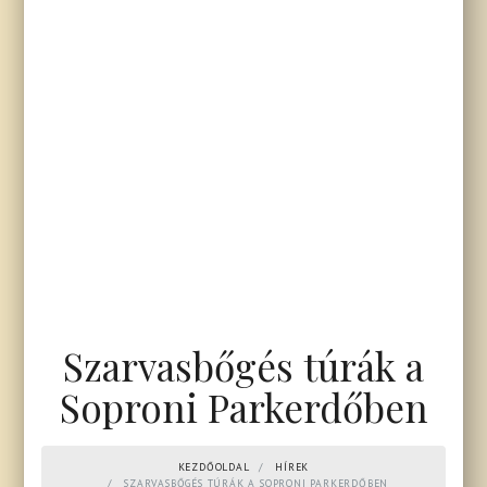
Szarvasbőgés túrák a
Soproni Parkerdőben
KEZDŐOLDAL
HÍREK
SZARVASBŐGÉS TÚRÁK A SOPRONI PARKERDŐBEN