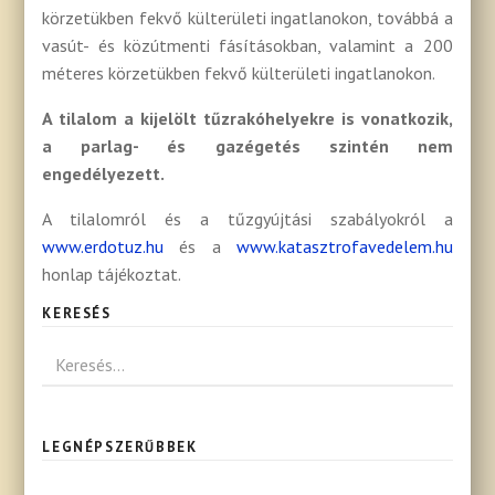
körzetükben fekvő külterületi ingatlanokon, továbbá a
vasút- és közútmenti fásításokban, valamint a 200
méteres körzetükben fekvő külterületi ingatlanokon.
A tilalom a kijelölt tűzrakóhelyekre is vonatkozik,
a parlag- és gazégetés szintén nem
engedélyezett.
A tilalomról és a tűzgyújtási szabályokról a
www.erdotuz.hu
és a
www.katasztrofavedelem.hu
honlap tájékoztat.
KERESÉS
LEGNÉPSZERŰBBEK