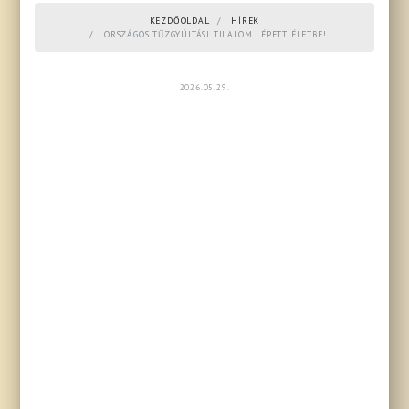
KEZDŐOLDAL
HÍREK
ORSZÁGOS TŰZGYÚJTÁSI TILALOM LÉPETT ÉLETBE!
2026.05.29.