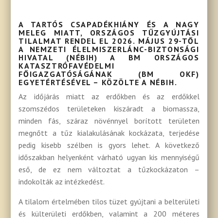
A TARTÓS CSAPADÉKHIÁNY ÉS A NAGY
MELEG MIATT, ORSZÁGOS TŰZGYÚJTÁSI
TILALMAT RENDEL EL 2026. MÁJUS 29-TŐL
A NEMZETI ÉLELMISZERLÁNC-BIZTONSÁGI
HIVATAL (NÉBIH) A BM ORSZÁGOS
KATASZTRÓFAVÉDELMI
FŐIGAZGATÓSÁGÁNAK (BM OKF)
EGYETÉRTÉSÉVEL – KÖZÖLTE A NÉBIH.
Az időjárás miatt az erdőkben és az erdőkkel
szomszédos területeken kiszáradt a biomassza,
minden fás, száraz növénnyel borított területen
megnőtt a tűz kialakulásának kockázata, terjedése
pedig kisebb szélben is gyors lehet. A következő
időszakban helyenként várható ugyan kis mennyiségű
eső, de ez nem változtat a tűzkockázaton –
indokolták az intézkedést.
A tilalom értelmében tilos tüzet gyújtani a belterületi
és külterületi erdőkben, valamint a 200 méteres