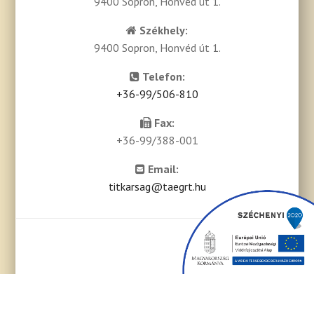
9400 Sopron, Honvéd út 1.
Székhely:
9400 Sopron, Honvéd út 1.
Telefon:
+36-99/506-810
Fax:
+36-99/388-001
Email:
titkarsag@taegrt.hu