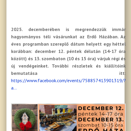
2025. decemberében is megrendezzük immár
hagyományos téli vásárunkat az Erdő Házában. Az
éves programban szereplő dátum helyett egy héttel
korábban: december 12. péntek délután (14-17 óra
között) és 13. szombaton (10 és 15 óra) várjuk régi és
új vendégeinket. További részletek és kiállítóink
bemutatása itt:
https://www.facebook.com/events/758857413901319/?
a...