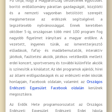
Fő célja, hogy a Magyarország területének egyötödét
borító erdőállomány páratlan gazdagságát, közjóléti
és a nemzeti vagyonban betöltött szerepét
megismertesse az erdészek segítségével a
legszélesebb nyilvánossággal. Ennek keretében
október 5-ig, országosan több mint 100 program fog
nagyobb figyelmet irányítani a magyar erdőkre. A
vezetett, ingyenes túrák, az ismeretterjesztő
előadások, fafaj- és madárbemutatók, interaktív
játékok, faültetési akciók, játékos vetélkedők mellett
erdei koncert, sportverseny és további különféle akciók
is színesítik a kínálatot. Az idei programok ajánlói, hírei
az állami erdőgazdaságok és az erdészeti erdei iskolák
honlapjain, Facebook oldalain, valamint az
Országos
Erdészeti Egyesület Facebook oldalán
kerülnek
megosztásra.
Az Erdők Hete programsorozatot az Országos
Erdészeti Egyesület Erdészeti Erdei Iskola