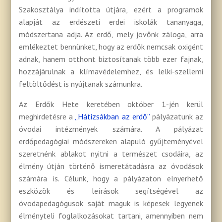
Szakosztálya indította útjára, ezért a programok
alapját az erdészeti erdei iskolák tananyaga,
módszertana adja. Az erdő, mely jövőnk záloga, arra
emlékeztet bennünket, hogy az erdők nemcsak oxigént
adnak, hanem otthont biztosítanak több ezer fajnak,
hozzájárulnak a klímavédelemhez, és lelki-szellemi
feltöltődést is nyújtanak számunkra.
Az Erdők Hete keretében október 1-jén kerül
meghirdetésre a
„Hátizsákban az erdő”
pályázatunk az
óvodai intézmények számára. A pályázat
erdőpedagógiai módszereken alapuló gyűjteményével
szeretnénk ablakot nyitni a természet csodáira, az
élmény útján történő ismeretátadásra az óvodások
számára is. Célunk, hogy a pályázaton elnyerhető
eszközök és leírások segítségével az
óvodapedagógusok saját maguk is képesek legyenek
élményteli foglalkozásokat tartani, amennyiben nem