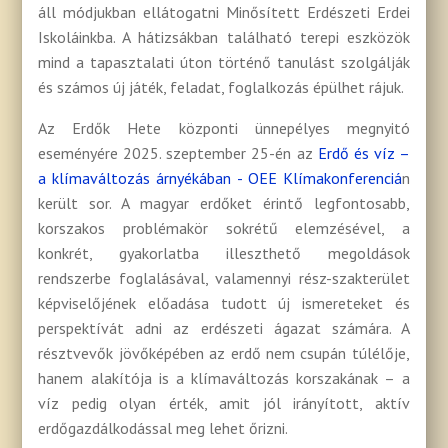
áll módjukban ellátogatni Minősített Erdészeti Erdei
Iskoláinkba. A hátizsákban található terepi eszközök
mind a tapasztalati úton történő tanulást szolgálják
és számos új játék, feladat, foglalkozás épülhet rájuk.
Az Erdők Hete központi ünnepélyes megnyitó
eseményére 2025. szeptember 25-én az
Erdő és víz –
a klímaváltozás árnyékában - OEE Klímakonferenciá
n
került sor. A magyar erdőket érintő legfontosabb,
korszakos problémakör sokrétű elemzésével, a
konkrét, gyakorlatba illeszthető megoldások
rendszerbe foglalásával, valamennyi rész-szakterület
képviselőjének előadása tudott új ismereteket és
perspektívát adni az erdészeti ágazat számára. A
résztvevők jövőképében az erdő nem csupán túlélője,
hanem alakítója is a klímaváltozás korszakának – a
víz pedig olyan érték, amit jól irányított, aktív
erdőgazdálkodással meg lehet őrizni.