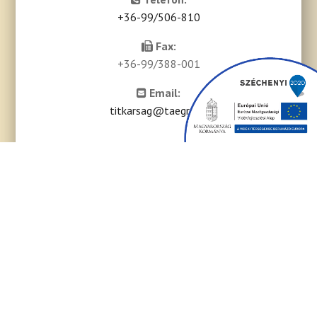
+36-99/506-810
Fax:
+36-99/388-001
Email:
titkarsag@taegrt.hu