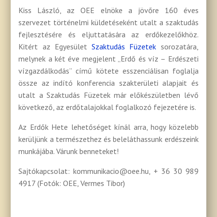
Kiss László, az OEE elnöke a jövőre 160 éves
szervezet történelmi küldetéseként utalt a szaktudás
fejlesztésére és eljuttatására az erdőkezelőkhöz.
Kitért az Egyesület
Szaktudás Füzetek
sorozatára,
melynek a két éve megjelent „Erdő és víz – Erdészeti
vízgazdálkodás” című kötete esszenciálisan foglalja
össze az indító konferencia szakterületi alapjait és
utalt a Szaktudás Füzetek már előkészületben lévő
következő, az erdőtalajokkal foglalkozó fejezetére is.
Az Erdők Hete lehetőséget kínál arra, hogy közelebb
kerüljünk a természethez és beleláthassunk erdészeink
munkájába. Várunk benneteket!
Sajtókapcsolat: kommunikacio@oee.hu, + 36 30 989
4917 (Fotók: OEE, Vermes Tibor)