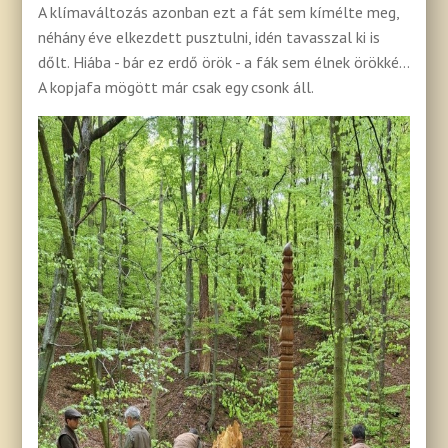
A klímaváltozás azonban ezt a fát sem kímélte meg,
néhány éve elkezdett pusztulni, idén tavasszal ki is
dőlt. Hiába - bár ez erdő örök - a fák sem élnek örökké…
A kopjafa mögött már csak egy csonk áll.