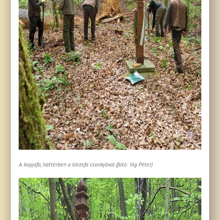
A kopjafa, háttérben a törzsfa csonkjával (fotó: Vig Péter)