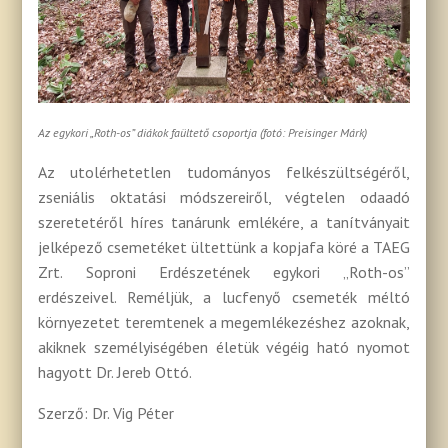
Az egykori „Roth-os” diákok faültető csoportja (fotó: Preisinger Márk)
Az utolérhetetlen tudományos felkészültségéről,
zseniális oktatási módszereiről, végtelen odaadó
szeretetéről híres tanárunk emlékére, a tanítványait
jelképező csemetéket ültettünk a kopjafa köré a TAEG
Zrt. Soproni Erdészetének egykori „Roth-os”
erdészeivel. Reméljük, a lucfenyő csemeték méltó
környezetet teremtenek a megemlékezéshez azoknak,
akiknek személyiségében életük végéig ható nyomot
hagyott Dr. Jereb Ottó.
Szerző: Dr. Vig Péter