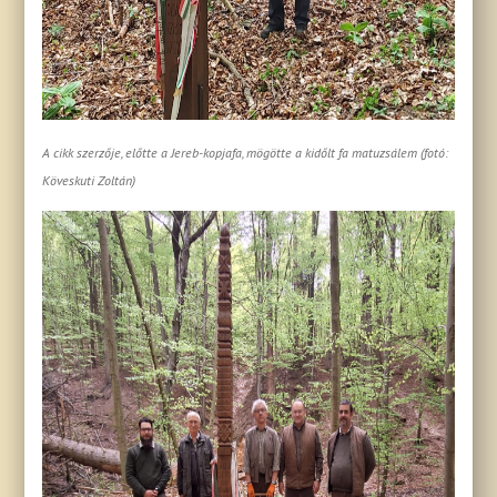
A cikk szerzője, előtte a Jereb-kopjafa, mögötte a kidőlt fa matuzsálem (fotó:
Köveskuti Zoltán)