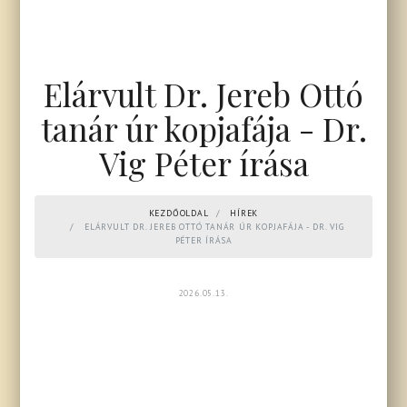
Elárvult Dr. Jereb Ottó
tanár úr kopjafája - Dr.
Vig Péter írása
KEZDŐOLDAL
HÍREK
ELÁRVULT DR. JEREB OTTÓ TANÁR ÚR KOPJAFÁJA - DR. VIG
PÉTER ÍRÁSA
2026.05.13.