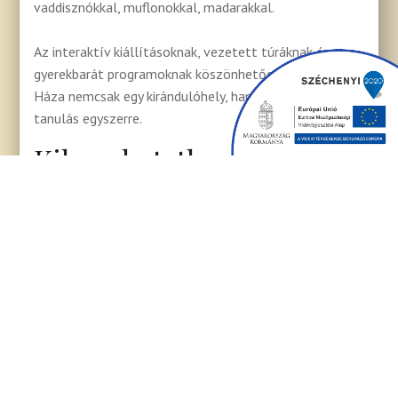
vaddisznókkal, muflonokkal, madarakkal.
Az interaktív kiállításoknak, vezetett túráknak és
gyerekbarát programoknak köszönhetően az Erdő
Háza nemcsak egy kirándulóhely, hanem élmény és
tanulás egyszerre.
Kihagyhatatlan családi és
kirándulóprogram
Sopronban
Akár hétvégi kirándulásról, akár iskolai
természetismereti napról van szó, itt minden
korosztály megtalálja a számára érdekes
felfedeznivalót.
A vadaspark fahídján sétálva a gyerekek és felnőttek
egyaránt átélhetik az igazi erdei hangulatot.